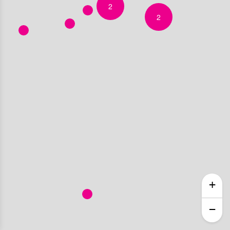
2
2
+
−